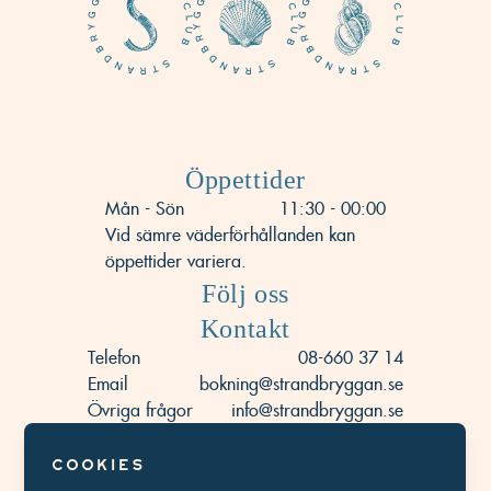
Öppettider
Mån - Sön
11:30 - 00:00
Vid sämre väderförhållanden kan
öppettider variera.
Följ oss
Kontakt
Telefon
08-660 37 14
Email
bokning@strandbryggan.se
Övriga frågor
info@strandbryggan.se
Adress
Strandvägskajen 27
114 56 Stockholm
Cookies